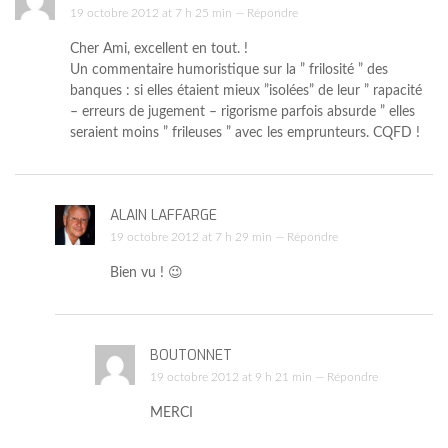
19 octobre 2012 at 7 h 25 min —
Répondre
Cher Ami, excellent en tout. !
Un commentaire humoristique sur la ” frilosité ” des
banques : si elles étaient mieux ”isolées” de leur ” rapacité
– erreurs de jugement – rigorisme parfois absurde ” elles
seraient moins ” frileuses ” avec les emprunteurs. CQFD !
ALAIN LAFFARGE
19 octobre 2012 at 7 h 29 min —
Répondre
Bien vu ! 😉
BOUTONNET
19 octobre 2012 at 9 h 21 min —
Répondre
MERCI