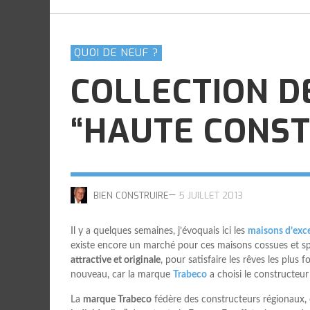
FAIRE CONSTRUIRE UNE MAISON
LES AUTRES
LES AUTRES
LES AUTRES
LES AUTRES
PASSIVE
,
,
,
,
BIEN CONSTRUIRE
BIEN CONSTRUIRE
BIEN CONSTRUIRE
BIEN CONSTRUIRE
26 AVRIL 2022
26 AVRIL 2022
26 AVRIL 2022
26 AVRIL 2022
,
AL
30 JUILLET 2020
QUOI DE NEUF ?
COLLECTION D
“HAUTE CONST
—
BIEN CONSTRUIRE
5 JUILLET 2013
Il y a quelques semaines, j’évoquais ici les
maisons d’exc
existe encore un marché pour ces maisons cossues et spa
attractive et originale
, pour satisfaire les rêves les plus 
nouveau, car la marque
Trabeco
a choisi le constructeu
La
marque Trabeco
fédère des constructeurs régionaux, 