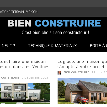
ATIONS TERRAIN+MAISON
E NEUF ?
TECHNIQUE & MATÉRIAUX
BOITE À 
 construire une maison
Logibee, une maison qu
esure dans les Yvelines
s’adapte à votre projet
,
BIEN CONSTRUIRE
22 JUIN 2
,
N CONSTRUIRE
9 DÉCEMBRE 2021