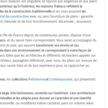
leurs maisons est singulière, et répond aux exigences et aux plans
xtérieur qu’à l’intérieur,
les maisons Trabeco reflètent la
gles de la construction traditionnelle
et en vous assurant
les
trat de construction
avec ou sans fourniture de plans ; garantie
ment, biennale et de bon fonctionnement, décennale ; assurance
 de l’Île-de-France depuis de nombreuses années, dispose d’une
beco
, et du savoir-faire correspondant. Vous serez accompagné du
votre écoute, qui sauront
transformer vos envies et vos
grée dans son environnement
et correspondant à votre façon de
vos idées que les architectes et différents techniciens appelés sur
intérieur, paysagiste) définiront, avec vous, les plans sur mesure de
 leur savoir-faire et de leur expérience pour se rapprocher au
mes
, les
collections
Patrimoine
et
Contemporaine
, qui présentent
e large, très lumineuses, ouvertes sur l’extérieur
.
Leur architecture
iduelles et les adapte pour donner un caractère et une identité
ersonnelle, ou modifierez même certaines pans ou volume selon