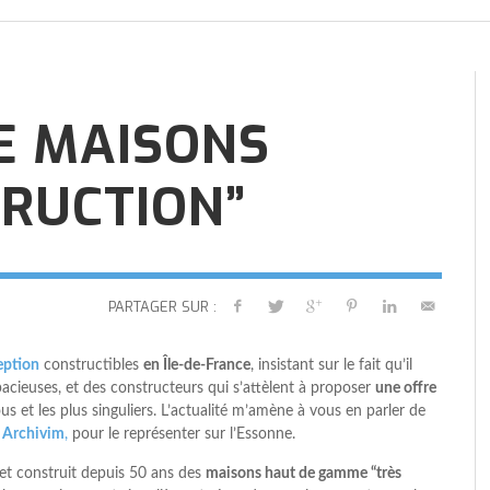
ACIER, UNE MAISON CONTEMPORAINE
ACIER, UNE MAISON CONTEMPORAINE
FAIRE CONSTRUIRE UNE MAISON
ACIER, UNE MAISON CONTEMPORAINE
F
F
U
F
U
AVEZ-VOUS PENSÉ À L’AMÉNAGEMENT
D’EXCEPTION
D’EXCEPTION
PASSIVE
D’EXCEPTION
M
M
C
M
D
DE LA CUISINE DE VOTRE FUTURE
,
,
,
,
BIEN CONSTRUIRE
BIEN CONSTRUIRE
AL
BIEN CONSTRUIRE
30 JUILLET 2020
22 MARS 2022
22 MARS 2022
22 MARS 2022
MAISON ?
,
BIEN CONSTRUIRE
6 JUIN 2019
E MAISONS
RUCTION”
PARTAGER SUR :
eption
constructibles
en Île-de-France
, insistant sur le fait qu’il
cieuses, et des constructeurs qui s’attèlent à proposer
une offre
fous et les plus singuliers. L’actualité m’amène à vous en parler de
r
Archivim
,
pour le représenter sur l’Essonne.
et construit depuis 50 ans des
maisons haut de gamme “très