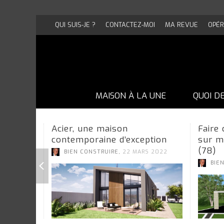
QUI SUIS-JE ?
CONTACTEZ-MOI
MA REVUE
OPÉR
MAISON À LA UNE
QUOI D
Acier, une maison
Faire
contemporaine d’exception
sur m
(78)
,
BIEN CONSTRUIRE
22 MARS 2022
BIE
UNE MAISON EN BRIQUE PAS COMME
UNE MAISON EN BRIQUE PAS COMME
UNE MAISON EN BRIQUE PAS COMME
UNE MAISON EN BRIQUE PAS COMME