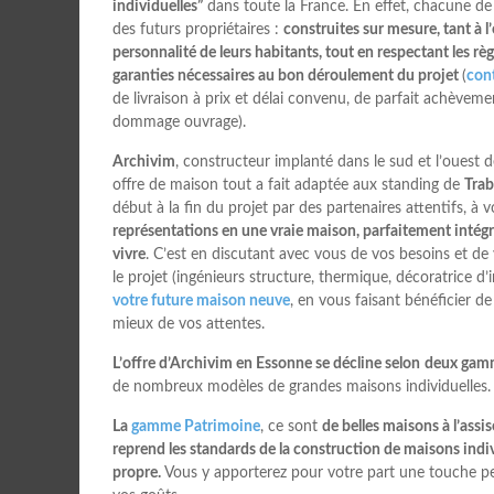
individuelles”
dans toute la France. En effet, chacune de 
des futurs propriétaires :
construites sur mesure, tant à l’e
personnalité de leurs habitants, tout en respectant les rè
garanties nécessaires au bon déroulement du projet
(
con
de livraison à prix et délai convenu, de parfait achève
dommage ouvrage).
Archivim
, constructeur implanté dans le sud et l’ouest
offre de maison tout a fait adaptée aux standing de
Tra
début à la fin du projet par des partenaires attentifs, à 
représentations en une vraie maison, parfaitement inté
vivre
. C’est en discutant avec vous de vos besoins et de 
le projet (ingénieurs structure, thermique, décoratrice d’
votre future maison neuve
, en vous faisant bénéficier de
mieux de vos attentes.
L’offre d’Archivim en Essonne se décline selon
deux gam
de nombreux modèles de grandes maisons individuelles.
La
gamme Patrimoine
, ce sont
de belles maisons à l’assis
reprend les standards de la construction de maisons indiv
propre.
Vous y apporterez pour votre part une touche p