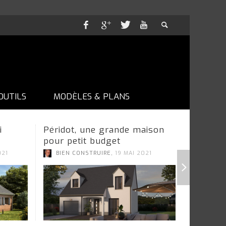
OUTILS
MODÈLES & PLANS
i
Péridot, une grande maison
Vision,
pour petit budget
selon M
,
,
021
BIEN CONSTRUIRE
19 MAI 2021
AL
16 