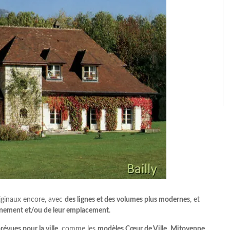
iginaux encore, avec
des lignes et des volumes plus modernes
, et
nnement et/ou de leur emplacement
.
évues pour la ville
, comme les
modèles Cœur de Ville
,
Mitoyenne
,