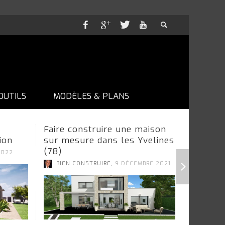
OUTILS
MODÈLES & PLANS
Faire construire une maison
Logibee
ion
sur mesure dans les Yvelines
s’adapte
(78)
2022
BIEN C
,
BIEN CONSTRUIRE
9 DÉCEMBRE 2021