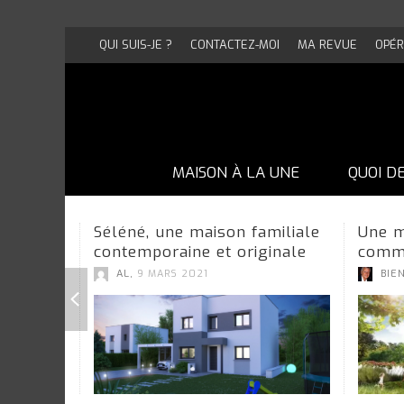
QUI SUIS-JE ?
CONTACTEZ-MOI
MA REVUE
OPÉR
MAISON À LA UNE
QUOI D
Séléné, une maison familiale
Une m
contemporaine et originale
comme
,
AL
9 MARS 2021
BIE
UNE MAISON EN BRIQUE PAS COMME
UNE MAISON EN BRIQUE PAS COMME
UNE MAISON EN BRIQUE PAS COMME
UNE MAISON EN BRIQUE PAS COMME