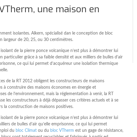
c VTherm, une maison en
ment isolantes. Alkern, spécialisé dan le conception de bloc
 largeur de 20, 25, ou 30 centimètres.
 isolant de la pierre ponce volcanique n’est plus à démontrer lui
n particulier grâce à sa faible densité et aux milliers de bulles d’air
prisonne, ce qui lui permet d’acquéreur une isolation thermique
elle.
ces de la RT 2012 obligent les constructeurs de maisons
les à construire des maisons économes en énergie et
ses de l’environnement, mais la réglementation à venir, la RT
se les constructeurs à déjà dépasser ces critères actuels et à se
rs la construction de maisons positives.
 isolant de la pierre ponce volcanique n’est plus à démontrer lui
illiers de bulles d’air qu’elle emprisonne, ce qui lui permet
emploi du
bloc Climat
ou du
bloc VTherm
est un gage de résistance,
 blocs sont totalement recyclables et fabriqués à partir ed