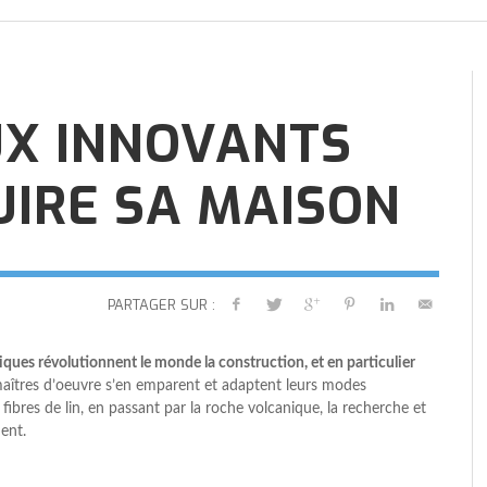
ACIER, UNE MAISON CONTEMPORAINE
ACIER, UNE MAISON CONTEMPORAINE
ACIER, UNE MAISON CONTEMPORAINE
F
F
U
F
U
AVEZ-VOUS PENSÉ À L’AMÉNAGEMENT
D’EXCEPTION
D’EXCEPTION
D’EXCEPTION
M
M
C
M
D
DE LA CUISINE DE VOTRE FUTURE
FAIRE CONSTRUIRE UNE MAISON
,
,
,
BIEN CONSTRUIRE
BIEN CONSTRUIRE
BIEN CONSTRUIRE
22 MARS 2022
22 MARS 2022
22 MARS 2022
MAISON ?
PASSIVE
,
BIEN CONSTRUIRE
6 JUIN 2019
,
AL
30 JUILLET 2020
UX INNOVANTS
IRE SA MAISON
PARTAGER SUR :
ues révolutionnent le monde la construction, et en particulier
maîtres d’oeuvre s’en emparent et adaptent leurs modes
ibres de lin, en passant par la roche volcanique, la recherche et
ment.