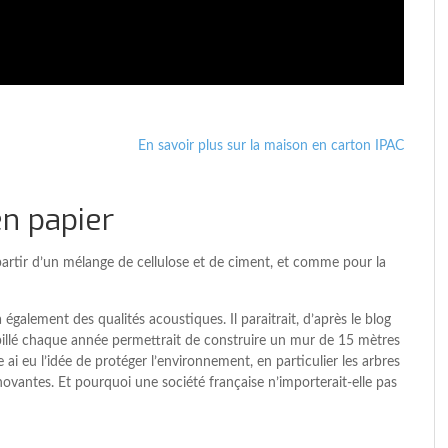
En savoir plus sur la maison en carton IPAC
n papier
partir d’un mélange de cellulose et de ciment, et comme pour la
également des qualités acoustiques. Il paraitrait, d’après le blog
spillé chaque année permettrait de construire un mur de 15 mètres
i eu l’idée de protéger l’environnement, en particulier les arbres
novantes. Et pourquoi une société française n’importerait-elle pas