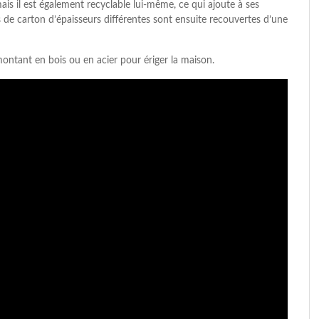
is il est également recyclable lui-même, ce qui ajoute à ses
 de carton d’épaisseurs différentes sont ensuite recouvertes d’une
ontant en bois ou en acier pour ériger la maison.