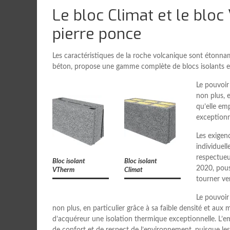
Le bloc Climat et le blo
pierre ponce
Les caractéristiques de la roche volcanique sont étonnam
béton, propose une gamme complète de blocs isolants en
Le pouvoir
non plus, e
qu’elle em
exceptionn
Les exigen
individuel
respectueu
Bloc isolant
Bloc isolant
2020, pous
VTherm
Climat
tourner ve
Le pouvoir
non plus, en particulier grâce à sa faible densité et aux m
d’acquéreur une isolation thermique exceptionnelle. L’
de confort et de respect de l’environnement, puisque les