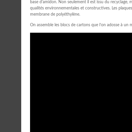
base d’amidon. Non seulement il est issu du recyclage, ma
qualités environnementales et constructives. Les plaques
membrane de polyéthylène.
On assemble les blocs de cartons que l’on adosse à un m