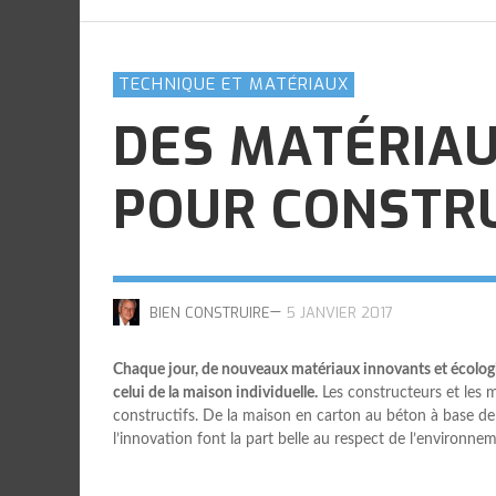
LES AUTRES
LES AUTRES
LES AUTRES
LES AUTRES
,
,
,
,
BIEN CONSTRUIRE
BIEN CONSTRUIRE
BIEN CONSTRUIRE
BIEN CONSTRUIRE
26 AVRIL 2022
26 AVRIL 2022
26 AVRIL 2022
26 AVRIL 2022
FAIRE CONSTRUIRE UNE MAISON
PASSIVE
TECHNIQUE ET MATÉRIAUX
,
AL
30 JUILLET 2020
DES MATÉRIA
POUR CONSTRU
—
BIEN CONSTRUIRE
5 JANVIER 2017
Chaque jour, de nouveaux matériaux innovants et écologiq
celui de la maison individuelle.
Les constructeurs et les 
constructifs. De la maison en carton au béton à base de f
l’innovation font la part belle au respect de l’environne