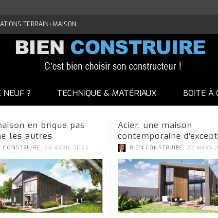
ATIONS TERRAIN+MAISON
E NEUF ?
TECHNIQUE & MATÉRIAUX
BOITE À 
aison en brique pas
Acier, une maison
 les autres
contemporaine d’except
,
,
N CONSTRUIRE
26 AVRIL 2022
BIEN CONSTRUIRE
22 MARS 