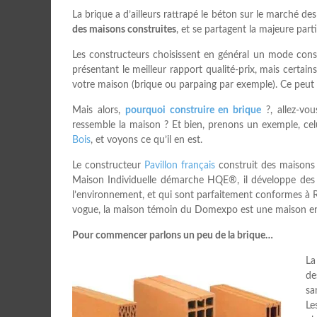
La brique a d’ailleurs rattrapé le béton sur le marché des
des maisons construites
, et se partagent la majeure par
Les constructeurs choisissent en général un mode construc
présentant le meilleur rapport qualité-prix, mais certa
votre maison (brique ou parpaing par exemple). Ce peut ê
Mais alors,
pourquoi construire en brique
?, allez-vo
ressemble la maison ? Et bien, prenons un exemple, ce
Bois
, et voyons ce qu’il en est.
Le constructeur
Pavillon français
construit des maisons 
Maison Individuelle démarche HQE®, il développe des s
l’environnement, et qui sont parfaitement conformes à
vogue, la maison témoin du Domexpo est une maison en
Pour commencer parlons un peu de la brique…
L
de
sa
Le