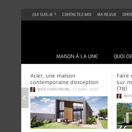
QUI SUIS-JE ?
CONTACTEZ-MOI
MA REVUE
OPÉR
MAISON À LA UNE
QUOI D
Acier, une maison
Faire
contemporaine d’exception
sur m
(78)
,
BIEN CONSTRUIRE
22 MARS 2022
BIE
UNE MAISON EN BRIQUE PAS COMME
UNE MAISON EN BRIQUE PAS COMME
UNE MAISON EN BRIQUE PAS COMME
UNE MAISON EN BRIQUE PAS COMME