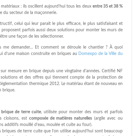
 matériaux : ils oscillent aujourd’hui tous les deux
entre 35 et 38 %
tie du secteur de la maçonnerie.
tif, celui qui leur parait le plus efficace, le plus satisfaisant et
ins proposent parfois aussi deux solutions pour monter les murs de
tre une façon de les sélectionner.
us me demander… Et comment se déroule le chantier ? À quoi
lui d’une maison construite en briques au
Domexpo de la Ville du
sur mesure en brique depuis une vingtaine d’années. Certifié NF
olutions et des offres qui tiennent compte de la protection de
 Règlementation thermique 2012. Le matériau étant de nouveau en
 brique.
a
brique de terre cuite
, utilisée pour monter des murs et parfois
s cloisons, est
composée de matières naturelles
(argile avec ou
ns additifs mouillé d’eau, moulée et cuite au four).
s briques de terre cuite que l’on utilise aujourd’hui sont beaucoup