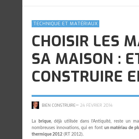
FAIRE CONSTRUIRE UNE MAISON
LES AUTRES
LES AUTRES
LES AUTRES
LES AUTRES
PASSIVE
,
,
,
,
BIEN CONSTRUIRE
BIEN CONSTRUIRE
BIEN CONSTRUIRE
BIEN CONSTRUIRE
26 AVRIL 2022
26 AVRIL 2022
26 AVRIL 2022
26 AVRIL 2022
,
AL
30 JUILLET 2020
TECHNIQUE ET MATÉRIAUX
CHOISIR LES 
SA MAISON : E
CONSTRUIRE E
—
BIEN CONSTRUIRE
24 FÉVRIER 2014
La
brique
, déjà utilisée dans l’Antiquité, reste un m
nombreuses innovations, qui en font
un matériau de pl
thermique 2012
(RT 2012).