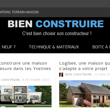
ATIONS TERRAIN+MAISON
E NEUF ?
TECHNIQUE & MATÉRIAUX
BOITE À 
 construire une maison
Logibee, une maison qu
esure dans les Yvelines
s’adapte à votre projet
,
BIEN CONSTRUIRE
22 JUIN 2
,
N CONSTRUIRE
9 DÉCEMBRE 2021