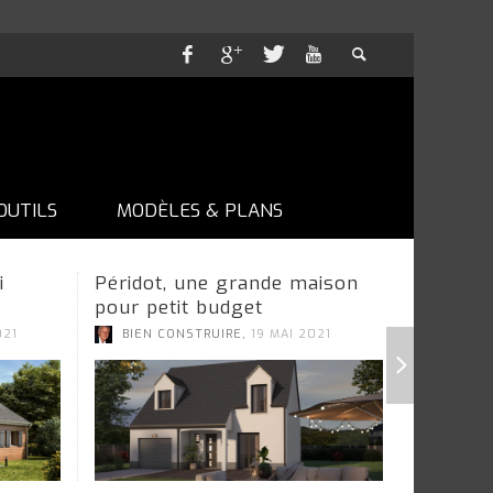
OUTILS
MODÈLES & PLANS
i
Péridot, une grande maison
Vision,
pour petit budget
selon M
,
,
021
BIEN CONSTRUIRE
19 MAI 2021
AL
16 