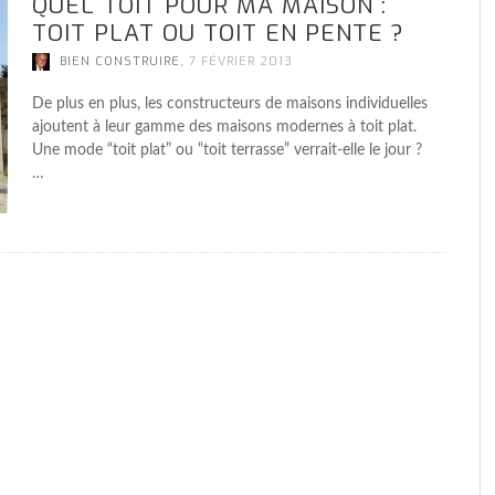
QUEL TOIT POUR MA MAISON :
ACIER, UNE MAISON CONTEMPORAINE
ACIER, UNE MAISON CONTEMPORAINE
FAIRE CONSTRUIRE UNE MAISON
ACIER, UNE MAISON CONTEMPORAINE
F
F
U
F
U
AVEZ-VOUS PENSÉ À L’AMÉNAGEMENT
TOIT PLAT OU TOIT EN PENTE ?
D’EXCEPTION
D’EXCEPTION
PASSIVE
D’EXCEPTION
M
M
C
M
D
DE LA CUISINE DE VOTRE FUTURE
,
,
,
,
BIEN CONSTRUIRE
BIEN CONSTRUIRE
AL
BIEN CONSTRUIRE
30 JUILLET 2020
22 MARS 2022
22 MARS 2022
22 MARS 2022
MAISON ?
,
BIEN CONSTRUIRE
7 FÉVRIER 2013
,
BIEN CONSTRUIRE
6 JUIN 2019
De plus en plus, les constructeurs de maisons individuelles
ajoutent à leur gamme des maisons modernes à toit plat.
Une mode “toit plat” ou “toit terrasse” verrait-elle le jour ?
…