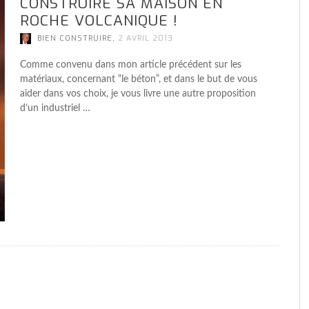
CONSTRUIRE SA MAISON EN
ACIER, UNE MAISON CONTEMPORAINE
ACIER, UNE MAISON CONTEMPORAINE
FAIRE CONSTRUIRE UNE MAISON
ACIER, UNE MAISON CONTEMPORAINE
F
F
U
F
U
AVEZ-VOUS PENSÉ À L’AMÉNAGEMENT
ROCHE VOLCANIQUE !
D’EXCEPTION
D’EXCEPTION
PASSIVE
D’EXCEPTION
M
M
C
M
D
DE LA CUISINE DE VOTRE FUTURE
,
,
,
,
BIEN CONSTRUIRE
BIEN CONSTRUIRE
AL
BIEN CONSTRUIRE
30 JUILLET 2020
22 MARS 2022
22 MARS 2022
22 MARS 2022
MAISON ?
,
BIEN CONSTRUIRE
2 AVRIL 2013
,
BIEN CONSTRUIRE
6 JUIN 2019
Comme convenu dans mon article précédent sur les
matériaux, concernant “le béton”, et dans le but de vous
aider dans vos choix, je vous livre une autre proposition
d’un industriel …