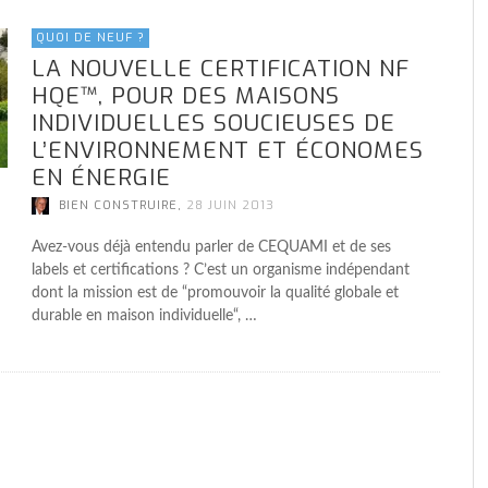
ACIER, UNE MAISON CONTEMPORAINE
ACIER, UNE MAISON CONTEMPORAINE
FAIRE CONSTRUIRE UNE MAISON
ACIER, UNE MAISON CONTEMPORAINE
F
F
U
F
U
AVEZ-VOUS PENSÉ À L’AMÉNAGEMENT
D’EXCEPTION
D’EXCEPTION
PASSIVE
D’EXCEPTION
M
M
C
M
D
DE LA CUISINE DE VOTRE FUTURE
QUOI DE NEUF ?
,
,
,
,
BIEN CONSTRUIRE
BIEN CONSTRUIRE
AL
BIEN CONSTRUIRE
30 JUILLET 2020
22 MARS 2022
22 MARS 2022
22 MARS 2022
MAISON ?
LA NOUVELLE CERTIFICATION NF
HQE™, POUR DES MAISONS
,
BIEN CONSTRUIRE
6 JUIN 2019
INDIVIDUELLES SOUCIEUSES DE
L’ENVIRONNEMENT ET ÉCONOMES
EN ÉNERGIE
,
BIEN CONSTRUIRE
28 JUIN 2013
Avez-vous déjà entendu parler de CEQUAMI et de ses
labels et certifications ? C’est un organisme indépendant
dont la mission est de “promouvoir la qualité globale et
durable en maison individuelle“, …