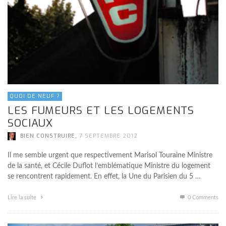
QUOI DE NEUF ?
LES FUMEURS ET LES LOGEMENTS
SOCIAUX
,
BIEN CONSTRUIRE
7 SEPTEMBRE 2012
Il me semble urgent que respectivement Marisol Touraine Ministre
de la santé, et Cécile Duflot l’emblématique Ministre du logement
se rencontrent rapidement. En effet, la Une du Parisien du 5 …
Lire la suite
0 Comments