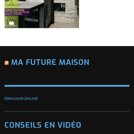
MA FUTURE MAISON
bienconstruire.net
CONSEILS EN VIDÉO